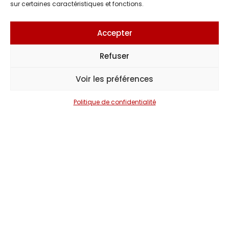
sur certaines caractéristiques et fonctions.
donner à votre
événement
une dimension
Accepter
unique, entre
émotion,
Refuser
partage et
Voir les préférences
spectacle
vivant.
Politique de confidentialité
Forts de plus
de 30 ans
d’expérience
dans
l’organisation
de concerts et
d’événements
partout en
France, nous
vous