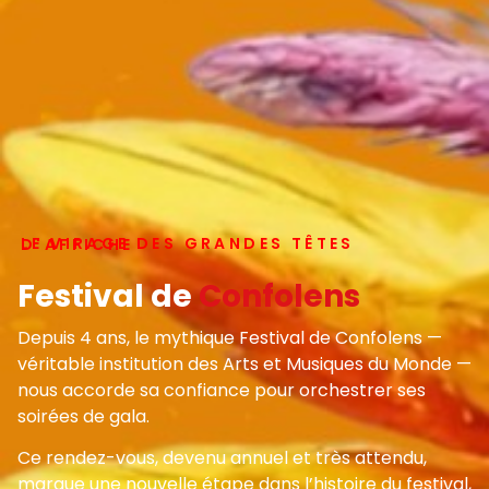
LE VIRAGE DES GRANDES TÊTES D'AFFICHE
Festival de
Confolens
Depuis 4 ans, le mythique Festival de Confolens —
véritable institution des Arts et Musiques du Monde —
nous accorde sa confiance pour orchestrer ses
soirées de gala.
Ce rendez-vous, devenu annuel et très attendu,
marque une nouvelle étape dans l’histoire du festival,