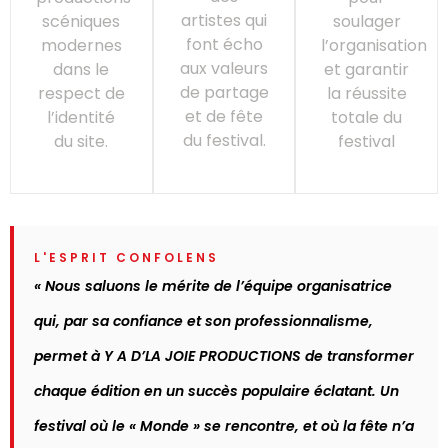
artistes qui
scéniques
soulager
font écho
modernes
l’organisation
aux valeurs
dans le
et garantir
de partage
respect de
la réussite
et de fête
l’identité
totale du
du festival.
du site.
festival
L'ESPRIT CONFOLENS
« Nous saluons le mérite de l’équipe organisatrice
qui, par sa confiance et son professionnalisme,
permet à Y A D’LA JOIE PRODUCTIONS de transformer
chaque édition en un succès populaire éclatant. Un
festival où le « Monde » se rencontre, et où la fête n’a