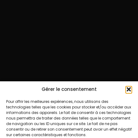
Gérer le consentement
Pour offrir les meilleures expériences, nous utilisons des
technologies telles que les cookies pour stocker et/ou accéder aux
informations des appareils. Le fait de consentir à ces technologies
nous permettra de traiter des données telles que le comportement
de navigation ou les ID uniques sur ce site. Le fait de ne pas
consentir ou de retirer son consentement peut avoir un effet négatif
sur certaines caractéristiques et fonctions.