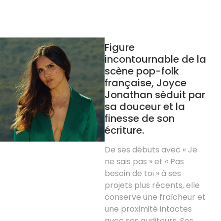
Figure
incontournable de la
scène pop-folk
française, Joyce
Jonathan séduit par
sa douceur et la
finesse de son
écriture.
De ses débuts avec « Je
ne sais pas » et « Pas
besoin de toi » à ses
projets plus récents, elle
conserve une fraîcheur et
une proximité intactes
avec ses auditeurs. Ses