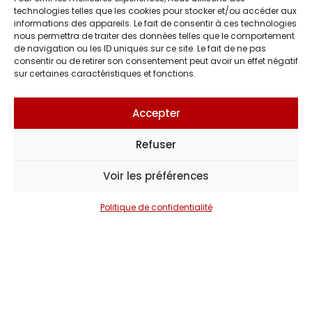
technologies telles que les cookies pour stocker et/ou accéder aux
informations des appareils. Le fait de consentir à ces technologies
nous permettra de traiter des données telles que le comportement
de navigation ou les ID uniques sur ce site. Le fait de ne pas
consentir ou de retirer son consentement peut avoir un effet négatif
sur certaines caractéristiques et fonctions.
Accepter
Refuser
Voir les préférences
Vous avez un projet
Politique de confidentialité
évenementiel
?
PARLONS-EN. NOUS VOUS ACCOMPAGNONS DE A
À Z POUR FAIRE DE VOTRE ÉVÉNEMENT UN
MOMENT INOUBLIABLE.