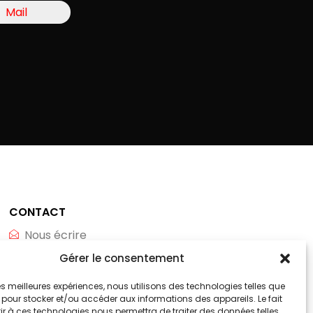
Mail
CONTACT
Nous écrire
Gérer le consentement
Whatsapp
Téléphone
 les meilleures expériences, nous utilisons des technologies telles que
 pour stocker et/ou accéder aux informations des appareils. Le fait
r à ces technologies nous permettra de traiter des données telles