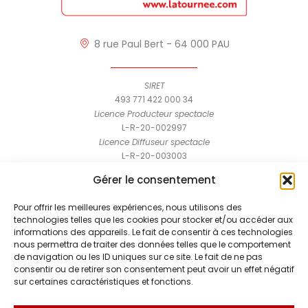
8 rue Paul Bert - 64 000 PAU
SIRET
493 771 422 000 34
Licence Producteur spectacle
L-R-20-002997
Licence Diffuseur spectacle
L-R-20-003003
MENTIONS LÉGALES
Gérer le consentement
CONTACT
Pour offrir les meilleures expériences, nous utilisons des
technologies telles que les cookies pour stocker et/ou accéder aux
Nous écrire
informations des appareils. Le fait de consentir à ces technologies
nous permettra de traiter des données telles que le comportement
Whatsapp
de navigation ou les ID uniques sur ce site. Le fait de ne pas
consentir ou de retirer son consentement peut avoir un effet négatif
Téléphone
sur certaines caractéristiques et fonctions.