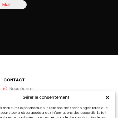
Mail
CONTACT
Nous écrire
Gérer le consentement
Whatsapp
Téléphone
 les meilleures expériences, nous utilisons des technologies telles que
 pour stocker et/ou accéder aux informations des appareils. Le fait
r à ces technologies nous permettra de traiter des données telles