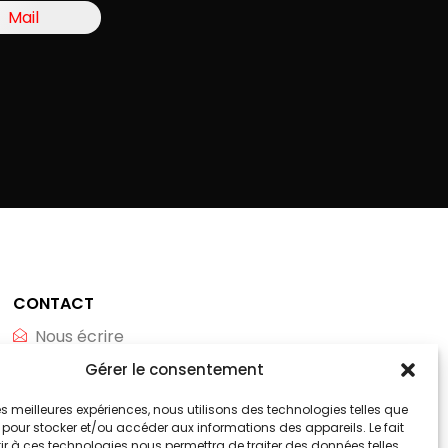
Mail
CONTACT
Nous écrire
Gérer le consentement
Whatsapp
Téléphone
 les meilleures expériences, nous utilisons des technologies telles que
 pour stocker et/ou accéder aux informations des appareils. Le fait
r à ces technologies nous permettra de traiter des données telles