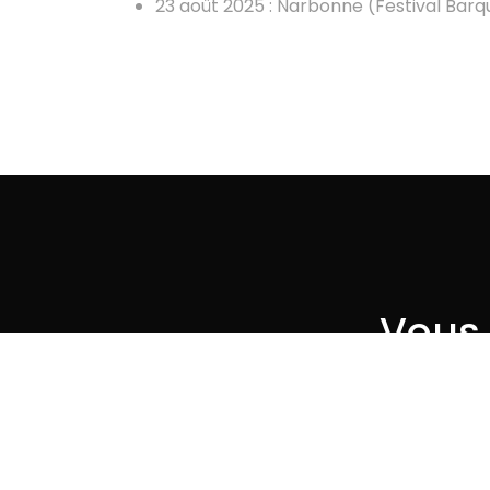
23 août 2025 : Narbonne (Festival Bar
Vous 
PARLONS-EN. NOUS VOUS ACC
Télé