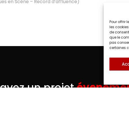
ques en Scène – Record d’affluence)
Pour offrir
les cookies
de consenti
que le comp
pas consent
certaines c
Ac
avez un projet
évenemen
OMPAGNONS DE A À Z POUR FAIRE DE VOTRE ÉVÉNE
Whatsapp
phone