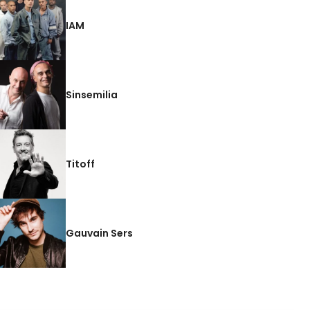
IAM
Sinsemilia
Titoff
Gauvain Sers