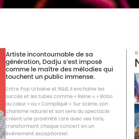
Artiste incontournable de sa
D
génération, Dadju s’est imposé
comme le maître des mélodies qui
touchent un public immense.
Entre Pop Urbaine et R&B, il enchaîne les
succès et les tubes comme « Reine », « Bobo
au cœur » ou « Compliqué ». Sur scène, son
charisme naturel et son sens du spectacle
créent une proximité rare avec ses fans,
transformant chaque concert en un
événement exceptionnel.