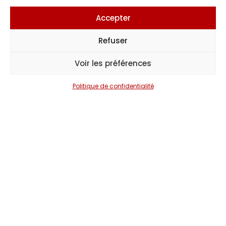
Joyce Jonathan
Accepter
Refuser
Voir les préférences
Politique de confidentialité
Vous avez un projet
évenementiel
?
PARLONS-EN. NOUS VOUS ACCOMPAGNONS DE A
À Z POUR FAIRE DE VOTRE ÉVÉNEMENT UN