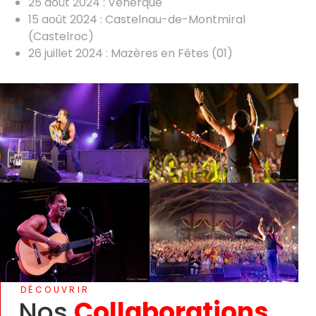
25 août 2024 : Venerque
15 août 2024 : Castelnau-de-Montmiral
(Castelroc)
26 juillet 2024 : Mazères en Fêtes (01)
DÉCOUVRIR
Nos
Collaborations