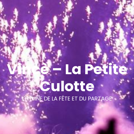
Vincè – La Petite
Culotte
L'HYMNE DE LA FÊTE ET DU PARTAGE