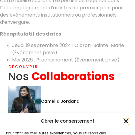
Cette fidélité souligne l’expertise de l’agence dans
l’accompagnement d’artistes de premier plan pour
des événements institutionnels ou professionnels
d’envergure.
Récapitulatif des dates
Jeudi 19 septembre 2024 : Oloron-Sainte-Marie
(Événement privé)
Mai 2026 : Prochainement (Événement privé)
DÉCOUVRIR
Nos
Collaborations
Camélia Jordana
Gérer le consentement
Strollad
Pour offrir les meilleures expériences, nous utilisons des