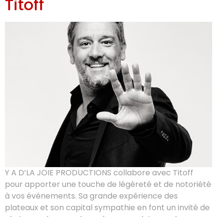
Titoff
Y A D’LA JOIE PRODUCTIONS collabore avec Titoff
pour apporter une touche de légèreté et de notoriété
à vos événements. Sa grande expérience des
plateaux et son capital sympathie en font un invité de