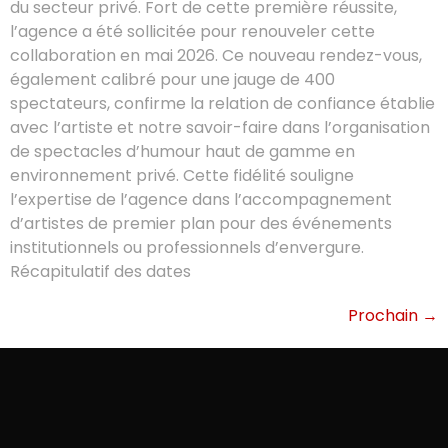
du secteur privé. Fort de cette première réussite,
l’agence a été sollicitée pour renouveler cette
collaboration en mai 2026. Ce nouveau rendez-vous,
également calibré pour une jauge de 400
spectateurs, confirme la relation de confiance établie
avec l’artiste et notre savoir-faire dans l’organisation
de spectacles d’humour haut de gamme en
environnement privé. Cette fidélité souligne
l’expertise de l’agence dans l’accompagnement
d’artistes de premier plan pour des événements
institutionnels ou professionnels d’envergure.
Récapitulatif des dates
Prochain
→