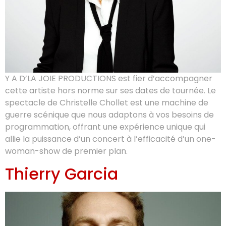
Y A D’LA JOIE PRODUCTIONS est fier d’accompagner
cette artiste hors norme sur ses dates de tournée. Le
spectacle de Christelle Chollet est une machine de
guerre scénique que nous adaptons à vos besoins de
programmation, offrant une expérience unique qui
allie la puissance d’un concert à l’efficacité d’un one-
woman-show de premier plan.
Thierry Garcia