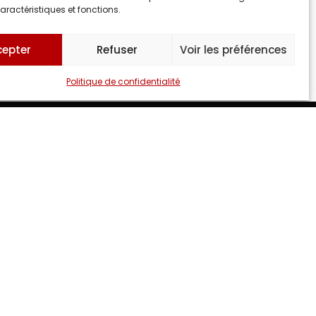
aractéristiques et fonctions.
cepter
Refuser
Voir les préférences
Politique de confidentialité
tiel
?
MENT UN MOMENT INOUBLIABLE.
Mail