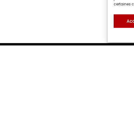
certaines c
Ac
avez un projet
évenemen
OMPAGNONS DE A À Z POUR FAIRE DE VOTRE ÉVÉNE
Whatsapp
phone