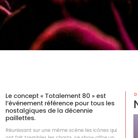
Le concept « Totalement 80 » est
D
l’événement référence pour tous les
nostalgiques de la décennie
paillettes.
Réunissant sur une même scène les icônes qui
ont fait trembler les charts, ce show offre un