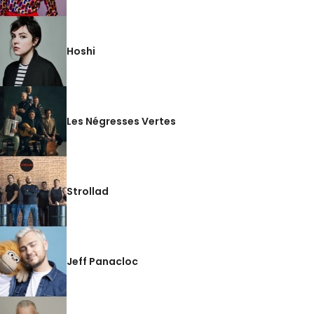
Hoshi
Les Négresses Vertes
Strollad
Jeff Panacloc