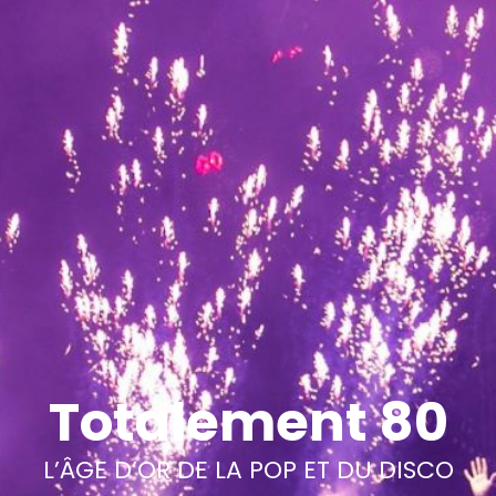
Totalement 80
L’ÂGE D’OR DE LA POP ET DU DISCO