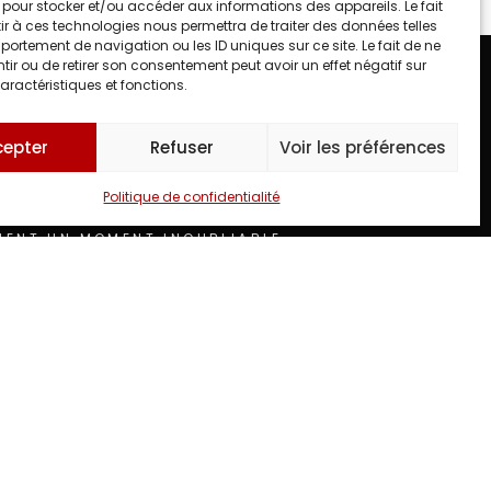
 pour stocker et/ou accéder aux informations des appareils. Le fait
r à ces technologies nous permettra de traiter des données telles
ortement de navigation ou les ID uniques sur ce site. Le fait de ne
ir ou de retirer son consentement peut avoir un effet négatif sur
aractéristiques et fonctions.
cepter
Refuser
Voir les préférences
tiel
?
Politique de confidentialité
MENT UN MOMENT INOUBLIABLE.
Mail