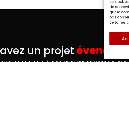
les cookies
de consenti
que le comp
pas consent
certaines c
Ac
avez un projet
évenemen
OMPAGNONS DE A À Z POUR FAIRE DE VOTRE ÉVÉNE
Whatsapp
phone