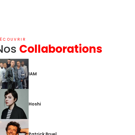
ÉCOUVRIR
Nos
Collaborations
IAM
Hoshi
Patrick Bruel