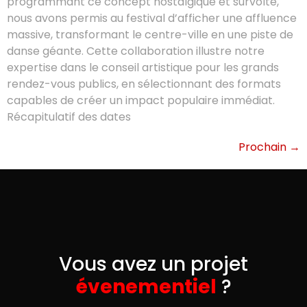
programmant ce concept nostalgique et survolté,
nous avons permis au festival d’afficher une affluence
massive, transformant le centre-ville en une piste de
danse géante. Cette collaboration illustre notre
expertise dans le conseil artistique pour les grands
rendez-vous publics, en sélectionnant des formats
capables de créer un impact populaire immédiat.
Récapitulatif des dates
Prochain
→
Vous avez un projet
évenementiel
?