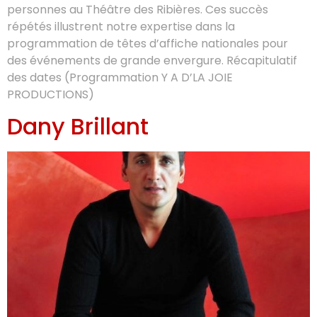
personnes au Théâtre des Ribières. Ces succès
répétés illustrent notre expertise dans la
programmation de têtes d’affiche nationales pour
des événements de grande envergure. Récapitulatif
des dates (Programmation Y A D’LA JOIE
PRODUCTIONS)
Dany Brillant